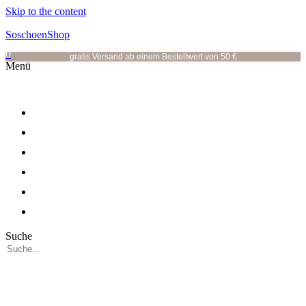
Skip to the content
SoschoenShop
0
gratis Versand ab einem Bestellwert von 50 €
Menü
OHRRINGE
OHRSTECKER
HALSKETTEN
ALLE KATEGORIEN
VOR ORT
ÜBER MICH
Suche