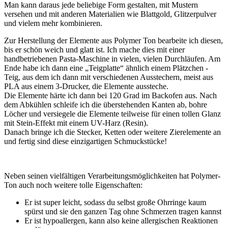
Man kann daraus jede beliebige Form gestalten, mit Mustern
versehen und mit anderen Materialien wie Blattgold, Glitzerpulver
und vielem mehr kombinieren.
Zur Herstellung der Elemente aus Polymer Ton bearbeite ich diesen,
bis er schön weich und glatt ist. Ich mache dies mit einer
handbetriebenen Pasta-Maschine in vielen, vielen Durchläufen. Am
Ende habe ich dann eine „Teigplatte“ ähnlich einem Plätzchen -
Teig, aus dem ich dann mit verschiedenen Ausstechern, meist aus
PLA aus einem 3-Drucker, die Elemente aussteche.
Die Elemente härte ich dann bei 120 Grad im Backofen aus. Nach
dem Abkühlen schleife ich die überstehenden Kanten ab, bohre
Löcher und versiegele die Elemente teilweise für einen tollen Glanz
mit Stein-Effekt mit einem UV-Harz (Resin).
Danach bringe ich die Stecker, Ketten oder weitere Zierelemente an
und fertig sind diese einzigartigen Schmuckstücke!
Neben seinen vielfältigen Verarbeitungsmöglichkeiten hat Polymer-
Ton auch noch weitere tolle Eigenschaften:
Er ist super leicht, sodass du selbst große Ohrringe kaum
spürst und sie den ganzen Tag ohne Schmerzen tragen kannst
Er ist hypoallergen, kann also keine allergischen Reaktionen