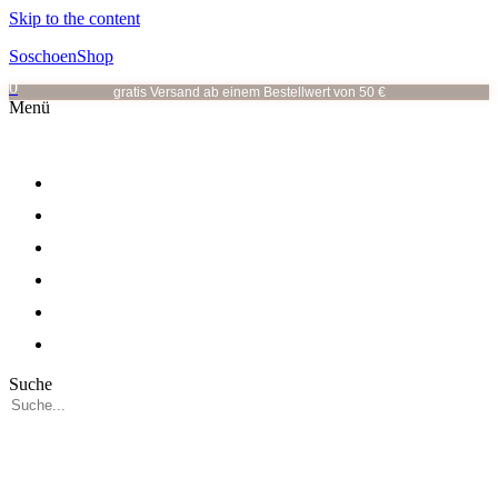
Skip to the content
SoschoenShop
0
gratis Versand ab einem Bestellwert von 50 €
Menü
OHRRINGE
OHRSTECKER
HALSKETTEN
ALLE KATEGORIEN
VOR ORT
ÜBER MICH
Suche