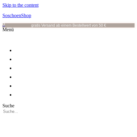
Skip to the content
SoschoenShop
0
gratis Versand ab einem Bestellwert von 50 €
Menü
OHRRINGE
OHRSTECKER
HALSKETTEN
ALLE KATEGORIEN
VOR ORT
ÜBER MICH
Suche