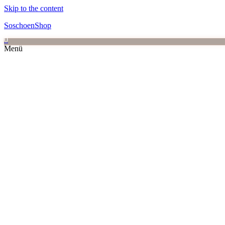
Skip to the content
SoschoenShop
0
Menü