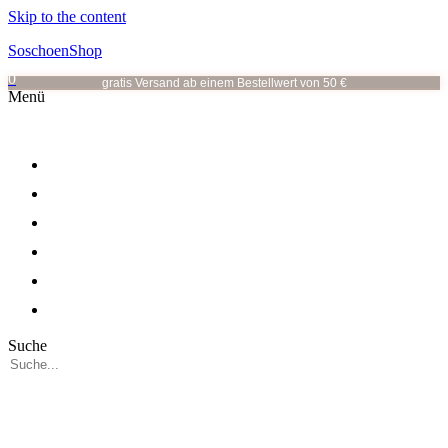
Skip to the content
SoschoenShop
0
gratis Versand ab einem Bestellwert von 50 €
Menü
OHRRINGE
OHRSTECKER
HALSKETTEN
ALLE KATEGORIEN
VOR ORT
ÜBER MICH
Suche