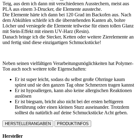
Teig, aus dem ich dann mit verschiedenen Ausstechern, meist aus
PLA aus einem 3-Drucker, die Elemente aussteche.
Die Elemente härte ich dann bei 120 Grad im Backofen aus. Nach
dem Abkühlen schleife ich die überstehenden Kanten ab, bohre
Löcher und versiegele die Elemente teilweise für einen tollen Glanz
mit Stein-Effekt mit einem UV-Harz (Resin).
Danach bringe ich die Stecker, Ketten oder weitere Zierelemente an
und fertig sind diese einzigartigen Schmuckstücke!
Neben seinen vielfältigen Verarbeitungsmöglichkeiten hat Polymer-
Ton auch noch weitere tolle Eigenschaften:
Er ist super leicht, sodass du selbst große Ohrringe kaum
spürst und sie den ganzen Tag ohne Schmerzen tragen kannst
Er ist hypoallergen, kann also keine allergischen Reaktionen
auslösen
Er ist biegsam, bricht also nicht bei der ersten heftigeren
Berührung oder einen kleinen Sturz auseinander. Trotzdem
solltest du natürlich auf deine Schmuckstücke Acht geben.
HERSTELLERANGABEN
PRODUKTINFOS
Hersteller