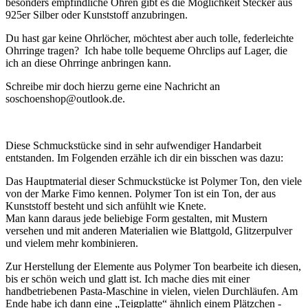
besonders empfindliche Ohren gibt es die Möglichkeit Stecker aus
925er Silber oder Kunststoff anzubringen.
Du hast gar keine Ohrlöcher, möchtest aber auch tolle, federleichte
Ohrringe tragen? Ich habe tolle bequeme Ohrclips auf Lager, die
ich an diese Ohrringe anbringen kann.
Schreibe mir doch hierzu gerne eine Nachricht an
soschoenshop@outlook.de.
Diese Schmuckstücke sind in sehr aufwendiger Handarbeit
entstanden. Im Folgenden erzähle ich dir ein bisschen was dazu:
Das Hauptmaterial dieser Schmuckstücke ist Polymer Ton, den viele
von der Marke Fimo kennen. Polymer Ton ist ein Ton, der aus
Kunststoff besteht und sich anfühlt wie Knete.
Man kann daraus jede beliebige Form gestalten, mit Mustern
versehen und mit anderen Materialien wie Blattgold, Glitzerpulver
und vielem mehr kombinieren.
Zur Herstellung der Elemente aus Polymer Ton bearbeite ich diesen,
bis er schön weich und glatt ist. Ich mache dies mit einer
handbetriebenen Pasta-Maschine in vielen, vielen Durchläufen. Am
Ende habe ich dann eine „Teigplatte“ ähnlich einem Plätzchen -