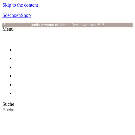
Skip to the content
SoschoenShop
0
gratis Versand ab einem Bestellwert von 50 €
Menü
OHRRINGE
OHRSTECKER
HALSKETTEN
ALLE KATEGORIEN
VOR ORT
ÜBER MICH
Suche