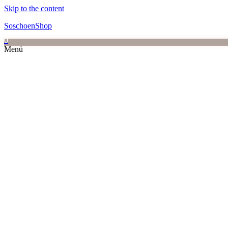
Skip to the content
SoschoenShop
0
Menü