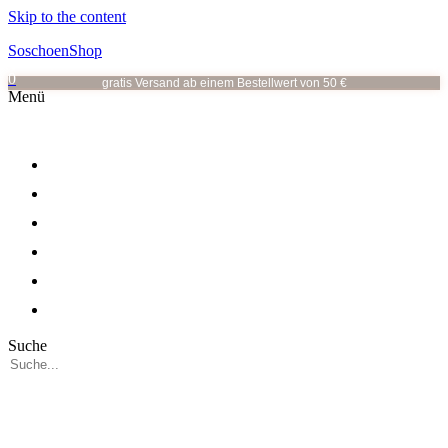
Skip to the content
SoschoenShop
0
gratis Versand ab einem Bestellwert von 50 €
Menü
OHRRINGE
OHRSTECKER
HALSKETTEN
ALLE KATEGORIEN
VOR ORT
ÜBER MICH
Suche