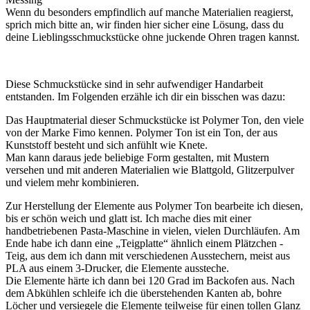
Wenn du besonders empfindlich auf manche Materialien reagierst,
sprich mich bitte an, wir finden hier sicher eine Lösung, dass du
deine Lieblingsschmuckstücke ohne juckende Ohren tragen kannst.
Diese Schmuckstücke sind in sehr aufwendiger Handarbeit
entstanden. Im Folgenden erzähle ich dir ein bisschen was dazu:
Das Hauptmaterial dieser Schmuckstücke ist Polymer Ton, den viele
von der Marke Fimo kennen. Polymer Ton ist ein Ton, der aus
Kunststoff besteht und sich anfühlt wie Knete.
Man kann daraus jede beliebige Form gestalten, mit Mustern
versehen und mit anderen Materialien wie Blattgold, Glitzerpulver
und vielem mehr kombinieren.
Zur Herstellung der Elemente aus Polymer Ton bearbeite ich diesen,
bis er schön weich und glatt ist. Ich mache dies mit einer
handbetriebenen Pasta-Maschine in vielen, vielen Durchläufen. Am
Ende habe ich dann eine „Teigplatte“ ähnlich einem Plätzchen -
Teig, aus dem ich dann mit verschiedenen Ausstechern, meist aus
PLA aus einem 3-Drucker, die Elemente aussteche.
Die Elemente härte ich dann bei 120 Grad im Backofen aus. Nach
dem Abkühlen schleife ich die überstehenden Kanten ab, bohre
Löcher und versiegele die Elemente teilweise für einen tollen Glanz