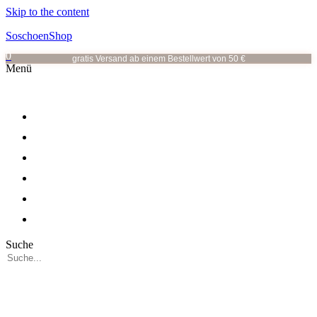
Skip to the content
SoschoenShop
0
gratis Versand ab einem Bestellwert von 50 €
Menü
OHRRINGE
OHRSTECKER
HALSKETTEN
ALLE KATEGORIEN
VOR ORT
ÜBER MICH
Suche